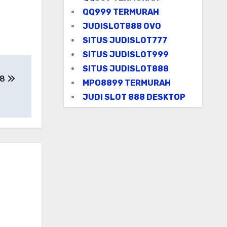
QQ999 TERMURAH
JUDISLOT888 OVO
SITUS JUDISLOT777
SITUS JUDISLOT999
SITUS JUDISLOT888
88
MPO8899 TERMURAH
JUDI SLOT 888 DESKTOP