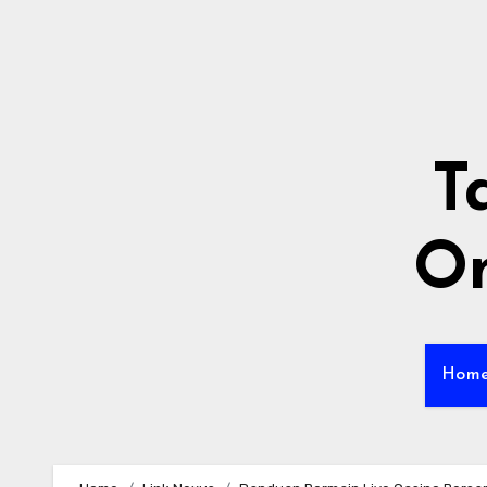
Skip
to
content
T
On
Hom