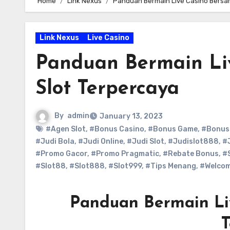
Home
Link Nexus
Panduan Bermain Live Casino Bersa
Link Nexus
Live Casino
Panduan Bermain Li
Slot Terpercaya
By
admin
January 13, 2023
#Agen Slot
,
#Bonus Casino
,
#Bonus Game
,
#Bonus
#Judi Bola
,
#Judi Online
,
#Judi Slot
,
#Judislot888
,
#
#Promo Gacor
,
#Promo Pragmatic
,
#Rebate Bonus
,
#
#Slot88
,
#Slot888
,
#Slot999
,
#Tips Menang
,
#Welcom
Panduan Bermain Li
T