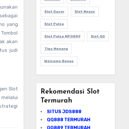
gunakan
Slot Gacor
Slot Nexus
 sebagai
no yang
Slot Pulsa
. Tombol
Slot Pulsa MPO889
Slot QQ
dak akan
Tips Menang
us judi
Welcome Bonus
gen Slot
Rekomendasi Slot
melalui
Termurah
strategi
SITUS JDS888
QQ888 TERMURAH
QQ889 TERMURAH