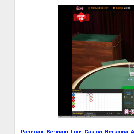
Panduan Bermain Live Casino Bersama A