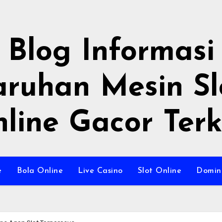
Blog Informasi
aruhan Mesin Sl
line Gacor Terk
e
Bola Online
Live Casino
Slot Online
Domi