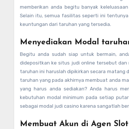
memberikan anda begitu banyak keleluasaan
Selain itu, semua fasilitas seperti ini ten
keuntungan dari taruhan yang tersedia.
Menyediakan Modal taruha
Begitu anda sudah siap untuk bermain, and
didepositkan ke situs judi online tersebut d
taruhan ini haruslah dipikirkan secara matang
taruhan yang pada akhirnya membuat anda mal
yang harus anda sediakan? Anda harus meng
kebutuhan modal minimum pada setiap putar
sebagai modal judi casino karena sangatlah be
Membuat Akun di Agen Slot