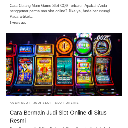
Cara Curang Main Game Slot CQ9 Terbaru - Apakah Anda
penggemar permainan slot online? Jika ya, Anda beruntung!
Pada artikel…
3 years ago
AGEN SLOT
JUDI SLOT
SLOT ONLINE
Cara Bermain Judi Slot Online di Situs
Resmi