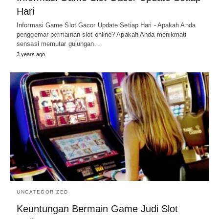
Hari
Informasi Game Slot Gacor Update Setiap Hari - Apakah Anda
penggemar permainan slot online? Apakah Anda menikmati
sensasi memutar gulungan…
3 years ago
UNCATEGORIZED
Keuntungan Bermain Game Judi Slot