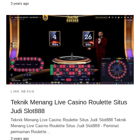
3 years ago
LINK NEXUS
Teknik Menang Live Casino Roulette Situs
Judi Slot888
Teknik Menang Live Casino Roulette Situs Judi Slot888 Teknik
Menang Live Casino Roulette Situs Judi Slot888 - Peminat
permainan Roulette…
3 years ago