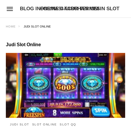
BLOG INFORMASI TARUHAN MESIN SLOT ONLINE GACOR TERKINI
HOME
JUDI SLOT ONLINE
Judi Slot Online
JUDI SLOT
SLOT ONLINE
SLOT QQ