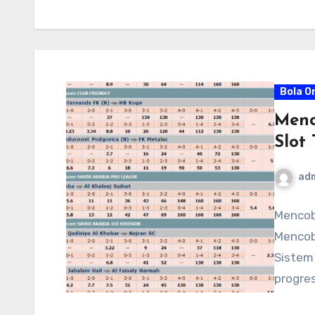
Bola O
Menc
Slot
ad
Mencoba
Mencoba
Sistem
progre