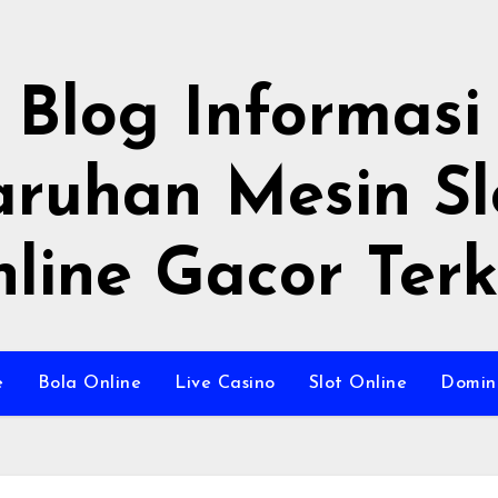
Blog Informasi
aruhan Mesin Sl
line Gacor Terk
e
Bola Online
Live Casino
Slot Online
Domi