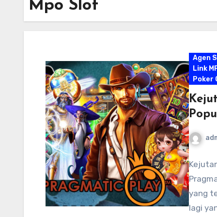
Mpo Slot
Agen S
Link M
Poker 
Keju
Popu
ad
Kejutan
Pragmat
yang t
lagi ya