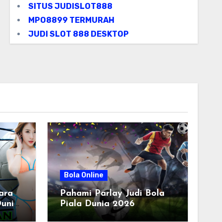
SITUS JUDISLOT888
MPO8899 TERMURAH
JUDI SLOT 888 DESKTOP
Bola Online
ara
Pahami Parlay Judi Bola
Dunia
Piala Dunia 2026