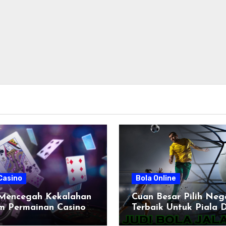
Casino
Bola Online
 Mencegah Kekalahan
Cuan Besar Pilih Neg
m Permainan Casino
Terbaik Untuk Piala 
e
2026