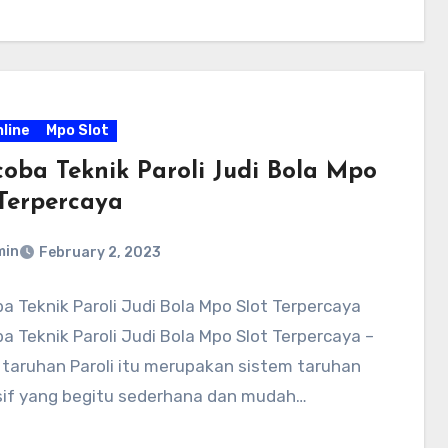
nline
Mpo Slot
oba Teknik Paroli Judi Bola Mpo
 Terpercaya
min
February 2, 2023
 Teknik Paroli Judi Bola Mpo Slot Terpercaya
 Teknik Paroli Judi Bola Mpo Slot Terpercaya –
 taruhan Paroli itu merupakan sistem taruhan
sif yang begitu sederhana dan mudah…