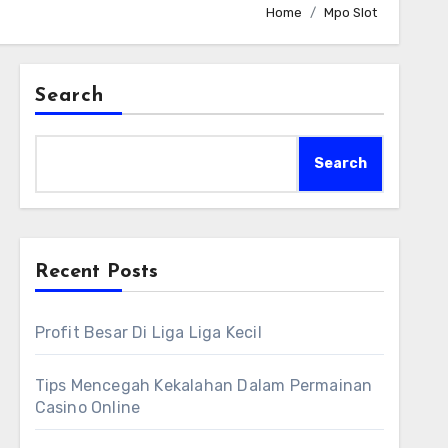
Home
Mpo Slot
Search
Search
Recent Posts
Profit Besar Di Liga Liga Kecil
Tips Mencegah Kekalahan Dalam Permainan
Casino Online