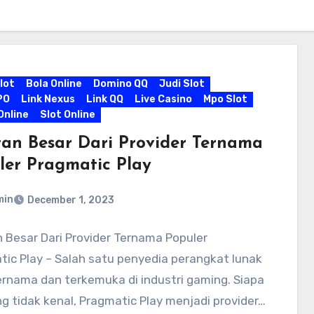
lot
Bola Online
Domino QQ
Judi Slot
PO
Link Nexus
Link QQ
Live Casino
Mpo Slot
Online
Slot Online
tan Besar Dari Provider Ternama
ler Pragmatic Play
min
December 1, 2023
 Besar Dari Provider Ternama Populer
ic Play – Salah satu penyedia perangkat lunak
ernama dan terkemuka di industri gaming. Siapa
ng tidak kenal, Pragmatic Play menjadi provider…