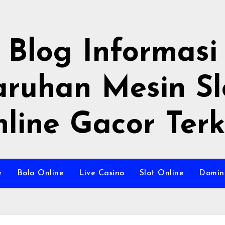
Blog Informasi
aruhan Mesin Sl
line Gacor Terk
e
Bola Online
Live Casino
Slot Online
Domi