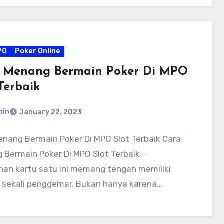
PO
Poker Online
 Menang Bermain Poker Di MPO
Terbaik
min
January 22, 2023
enang Bermain Poker Di MPO Slot Terbaik Cara
Bermain Poker Di MPO Slot Terbaik –
nan kartu satu ini memang tengah memiliki
 sekali penggemar. Bukan hanya karena…