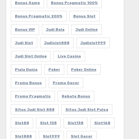
Bonus Game
Bonus Pragmatic 100%
Bonus Pragmatic 200%
Bonus Slot
Bonus VIP
Judi Bola
Judi Online
Judi Slot
Judislot888
Judislot999
Judi Slot Online
Live Casino
Piala Dunia
Poker
Poker Online
Promo Bonus
Promo Gacor
Promo Pragmatic
Rebate Bonus
Situs Judi Slot 888
Situs Judi Slot Pulsa
Slot88
Slot 138
Slot138
Slot168
Slot888
Slot999
Slot Gacor