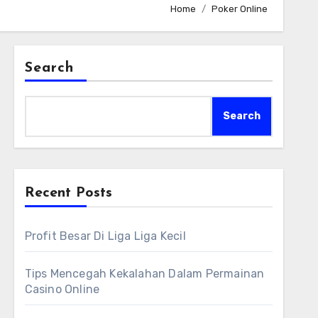
Home
Poker Online
Search
Search
Recent Posts
Profit Besar Di Liga Liga Kecil
Tips Mencegah Kekalahan Dalam Permainan
Casino Online