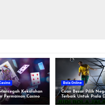
Casino
Bola Online
 Mencegah Kekalahan
Cuan Besar Pilih Neg
m Permainan Casino
Terbaik Untuk Piala 
e
2026