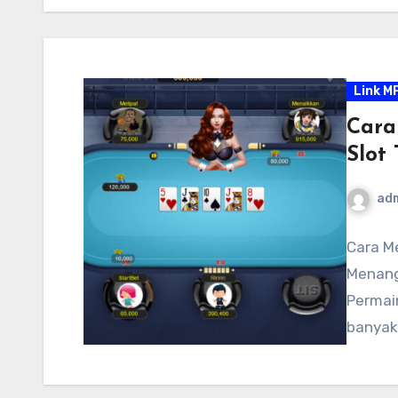
Link M
Cara
Slot 
ad
Cara M
Menang 
Permai
banyak