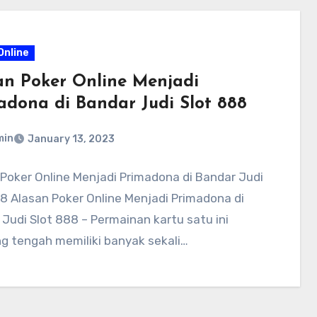
Online
an Poker Online Menjadi
adona di Bandar Judi Slot 888
min
January 13, 2023
Poker Online Menjadi Primadona di Bandar Judi
8 Alasan Poker Online Menjadi Primadona di
Judi Slot 888 – Permainan kartu satu ini
 tengah memiliki banyak sekali…