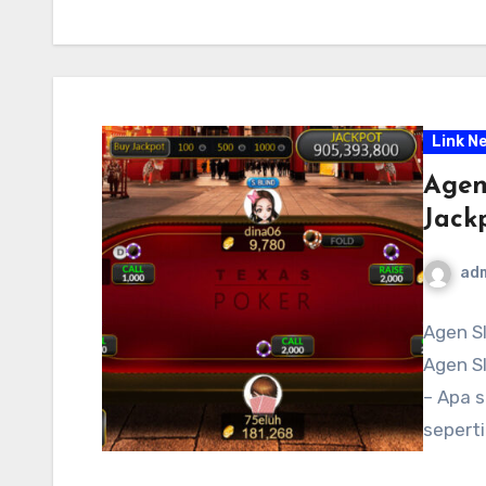
Link N
Agen
Jack
ad
Agen S
Agen S
– Apa s
seperti