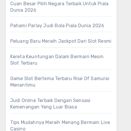
Cuan Besar Pilih Negara Terbaik Untuk Piala
Dunia 2026
Pahami Parlay Judi Bola Piala Dunia 2026
Peluang Baru Meraih Jackpot Dari Slot Resmi
Kereta Keuntungan Dalam Bermain Mesin
Slot Terbaru
Game Slot Bertema Terbaru Rise Of Samurai
Menantimu
Judi Online Terbaik Dengan Sensasi
Kemenangan Yang Luar Biasa
Tips Mudahnya Meraih Menang Bermain Live
Casino