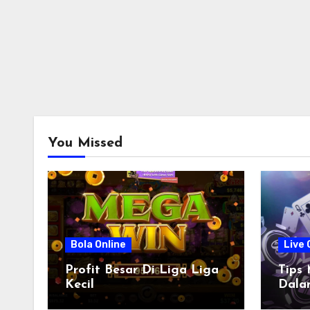
You Missed
Bola Online
Live 
Profit Besar Di Liga Liga
Tips
Kecil
Dala
Onlin