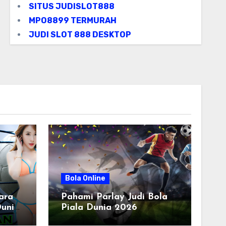
SITUS JUDISLOT888
MPO8899 TERMURAH
JUDI SLOT 888 DESKTOP
Bola Online
ara
Pahami Parlay Judi Bola
Dunia
Piala Dunia 2026