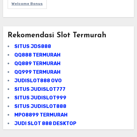
Welcome Bonus
Rekomendasi Slot Termurah
SITUS JDS888
QQ888 TERMURAH
QQ889 TERMURAH
QQ999 TERMURAH
JUDISLOT888 OVO
SITUS JUDISLOT777
SITUS JUDISLOT999
SITUS JUDISLOT888
MPO8899 TERMURAH
JUDI SLOT 888 DESKTOP