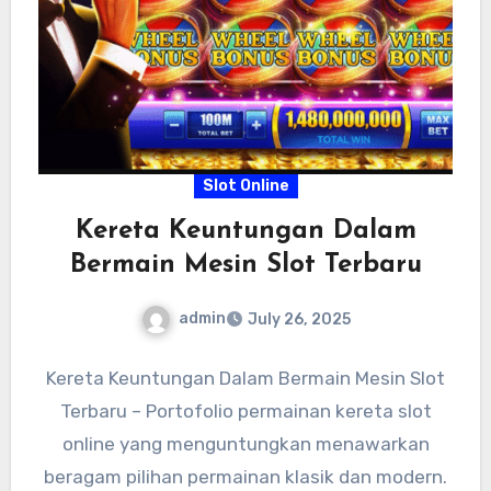
Slot Online
Kereta Keuntungan Dalam
Bermain Mesin Slot Terbaru
admin
July 26, 2025
Kereta Keuntungan Dalam Bermain Mesin Slot
Terbaru – Portofolio permainan kereta slot
online yang menguntungkan menawarkan
beragam pilihan permainan klasik dan modern.