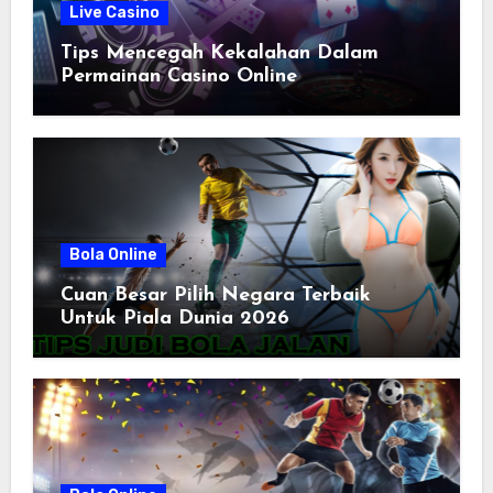
Live Casino
Tips Mencegah Kekalahan Dalam
Permainan Casino Online
Bola Online
Cuan Besar Pilih Negara Terbaik
Untuk Piala Dunia 2026